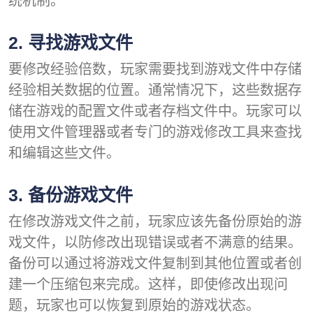
统机制。
2. 寻找游戏文件
要修改经验倍数，玩家需要找到游戏文件中存储
经验相关数据的位置。通常情况下，这些数据存
储在游戏的配置文件或者存档文件中。玩家可以
使用文件管理器或者专门的游戏修改工具来查找
和编辑这些文件。
3. 备份游戏文件
在修改游戏文件之前，玩家应该先备份原始的游
戏文件，以防修改出现错误或者不满意的结果。
备份可以通过将游戏文件复制到其他位置或者创
建一个压缩包来完成。这样，即使修改出现问
题，玩家也可以恢复到原始的游戏状态。