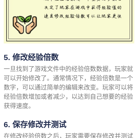
5. 修改经验倍数
一旦找到了游戏文件中的经验倍数数据，玩家就
可以开始修改了。通常情况下，经验倍数是一个
数字，可以通过简单的编辑来改变。玩家可以将
经验倍数增加或者减少，以达到自己想要的经验
获得速度。
6. 保存修改并测试
在修改经验倍数之后，玩家需要保存修改并测试