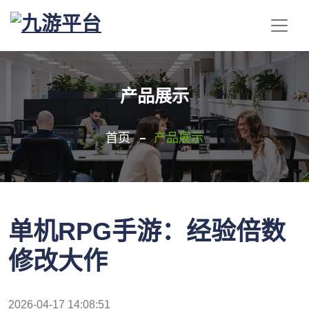
产品展示
首页
产品展示
单机RPG手游：经验倍数
修改大作
2026-04-17 14:08:51