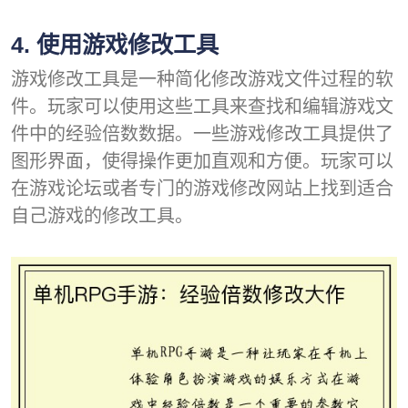
4. 使用游戏修改工具
游戏修改工具是一种简化修改游戏文件过程的软
件。玩家可以使用这些工具来查找和编辑游戏文
件中的经验倍数数据。一些游戏修改工具提供了
图形界面，使得操作更加直观和方便。玩家可以
在游戏论坛或者专门的游戏修改网站上找到适合
自己游戏的修改工具。