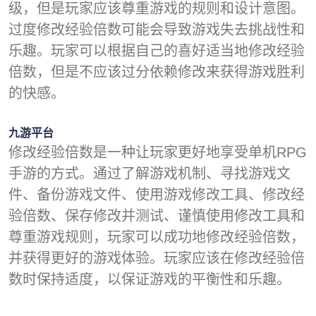
级，但是玩家应该尊重游戏的规则和设计意图。
过度修改经验倍数可能会导致游戏失去挑战性和
乐趣。玩家可以根据自己的喜好适当地修改经验
倍数，但是不应该过分依赖修改来获得游戏胜利
的快感。
九游平台
修改经验倍数是一种让玩家更好地享受单机RPG
手游的方式。通过了解游戏机制、寻找游戏文
件、备份游戏文件、使用游戏修改工具、修改经
验倍数、保存修改并测试、谨慎使用修改工具和
尊重游戏规则，玩家可以成功地修改经验倍数，
并获得更好的游戏体验。玩家应该在修改经验倍
数时保持适度，以保证游戏的平衡性和乐趣。