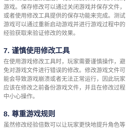
游戏。保存修改可以通过关闭游戏并保存文件，
或者使用修改工具提供的保存功能来完成。测试
游戏可以通过重新启动游戏并进行游戏过程中的
经验获取来验证修改的效果。
7. 谨慎使用修改工具
在使用游戏修改工具时，玩家需要谨慎操作，避
免对游戏文件进行错误的修改。修改游戏文件可
能会导致游戏崩溃或者无法正常运行，因此玩家
应该在修改之前备份游戏文件，并且在修改过程
中小心操作。
8. 尊重游戏规则
虽然修改经验倍数可以让玩家更快地提升角色等