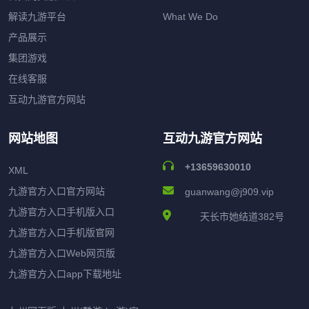
解读九游平台
What We Do
产品展示
集团游戏
在线客服
互动九游官方网站
网站地图
互动九游官方网站
+13659630010
XML
九游官方入口官方网站
guanwang@j909.vip
九游官方入口手机版入口
天长市她结道382号
九游官方入口手机版官网
九游官方入口Web网页版
九游官方入口app下载地址